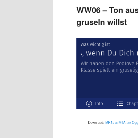
WW06 – Ton aus
gruseln willst
Download:
MP3
M4A
Og
8 MB
9 MB