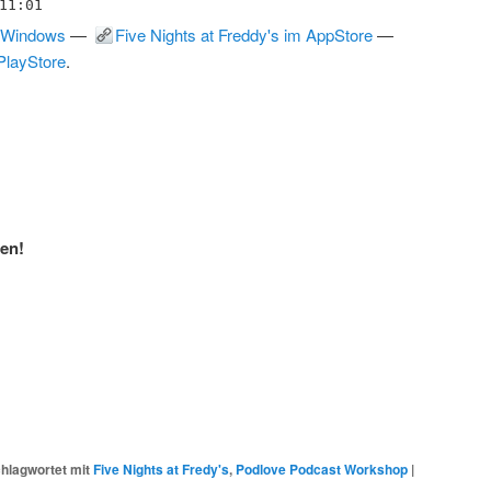
11:01
f Windows
—
Five Nights at Freddy's im AppStore
—
 PlayStore
.
en!
hlagwortet mit
Five Nights at Fredy's
,
Podlove Podcast Workshop
|