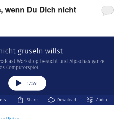
, wenn Du Dich nicht
g
Opus
9 MB
9 MB