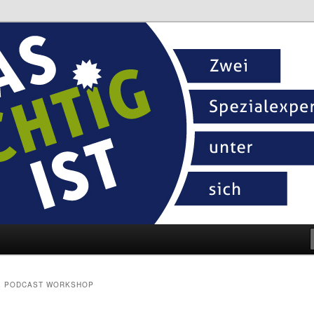
h
t
E PODCAST WORKSHOP