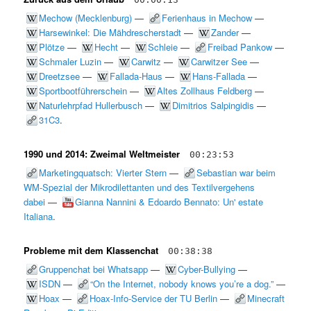
Mechow (Mecklenburg)
—
Ferienhaus in Mechow
—
Harsewinkel: Die Mähdrescherstadt
—
Zander
—
Plötze
—
Hecht
—
Schleie
—
Freibad Pankow
—
Schmaler Luzin
—
Carwitz
—
Carwitzer See
—
Dreetzsee
—
Fallada-Haus
—
Hans-Fallada
—
Sportbootführerschein
—
Altes Zollhaus Feldberg
—
Naturlehrpfad Hullerbusch
—
Dimitrios Salpingidis
—
31C3
.
1990 und 2014: Zweimal Weltmeister
00:23:53
Marketingquatsch: Vierter Stern
—
Sebastian war beim
WM-Spezial der Mikrodilettanten und des Textilvergehens
dabei
—
Gianna Nannini & Edoardo Bennato: Un' estate
Italiana
.
Probleme mit dem Klassenchat
00:38:38
Gruppenchat bei Whatsapp
—
Cyber-Bullying
—
ISDN
—
“On the Internet, nobody knows you’re a dog.”
—
Hoax
—
Hoax-Info-Service der TU Berlin
—
Minecraft