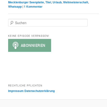
Mecklenburger Seenplatte
,
Titel
,
Urlaub
,
Weltmeisterschaft
,
Whatsapp
|
1
Kommentar
S
u
c
h
KEINE EPISODE VERPASSEN!
e
n
RECHTLICHE PFLICHTEN
Impressum
Datenschutzerklärung