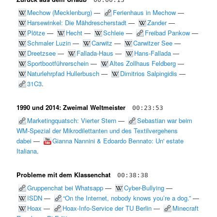
Mechow (Mecklenburg)
—
Ferienhaus in Mechow
—
Harsewinkel: Die Mähdrescherstadt
—
Zander
—
Plötze
—
Hecht
—
Schleie
—
Freibad Pankow
—
Schmaler Luzin
—
Carwitz
—
Carwitzer See
—
Dreetzsee
—
Fallada-Haus
—
Hans-Fallada
—
Sportbootführerschein
—
Altes Zollhaus Feldberg
—
Naturlehrpfad Hullerbusch
—
Dimitrios Salpingidis
—
31C3
.
1990 und 2014: Zweimal Weltmeister
00:23:53
Marketingquatsch: Vierter Stern
—
Sebastian war beim
WM-Spezial der Mikrodilettanten und des Textilvergehens
dabei
—
Gianna Nannini & Edoardo Bennato: Un' estate
Italiana
.
Probleme mit dem Klassenchat
00:38:38
Gruppenchat bei Whatsapp
—
Cyber-Bullying
—
ISDN
—
“On the Internet, nobody knows you’re a dog.”
—
Hoax
—
Hoax-Info-Service der TU Berlin
—
Minecraft