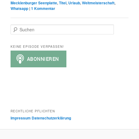
Mecklenburger Seenplatte
,
Titel
,
Urlaub
,
Weltmeisterschaft
,
Whatsapp
|
1
Kommentar
S
u
c
h
KEINE EPISODE VERPASSEN!
e
n
RECHTLICHE PFLICHTEN
Impressum
Datenschutzerklärung